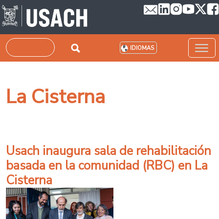
Pasar al contenido principal
Buscar
IDIOMAS
La Cisterna
Usach inaugura sala de rehabilitación
basada en la comunidad (RBC) en La
Cisterna