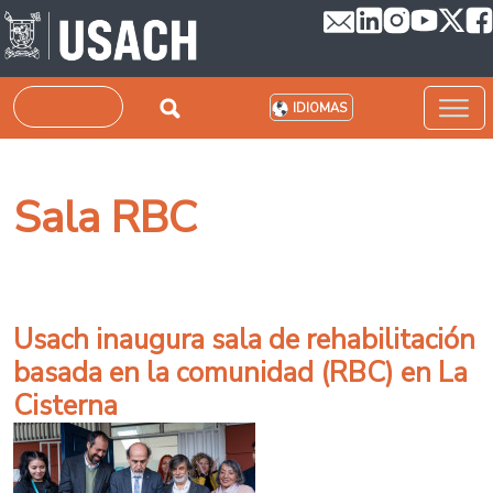
Pasar al contenido principal
Buscar
IDIOMAS
Sala RBC
Usach inaugura sala de rehabilitación
basada en la comunidad (RBC) en La
Cisterna