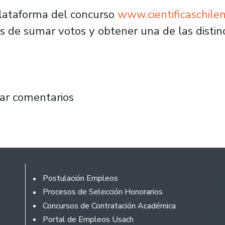
 plataforma del concurso
www.cientificaschilen
 de sumar votos y obtener una de las distinc
a se suma al jurado del concurso de videos so
ar comentarios
Footer
Postulación Empleos
Procesos de Selección Honorarios
Concursos de Contratación Académica
Portal de Empleos Usach