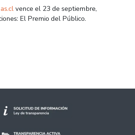
as.cl
vence el 23 de septiembre,
iones: El Premio del Público.
bre científicas chilenas