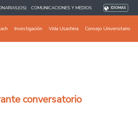
ONARIAS(OS)
COMUNICACIONES Y MEDIOS
IDIOMAS
sach
Investigación
Vida Usachina
Consejo Universitario
rante conversatorio