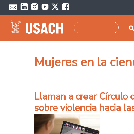
Pasar al contenido principal
Buscar
Mujeres en la cien
Llaman a crear Círculo 
sobre violencia hacia la