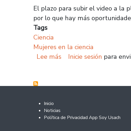
El plazo para subir el video a la
por lo que hay más oportunidades
Tags
Ciencia
Mujeres en la ciencia
sobre Ministro de Cienci
Lee más
Inicie sesión
para envi
Footer 2
Inicio
Noticias
Política de Privacidad App Soy Usach