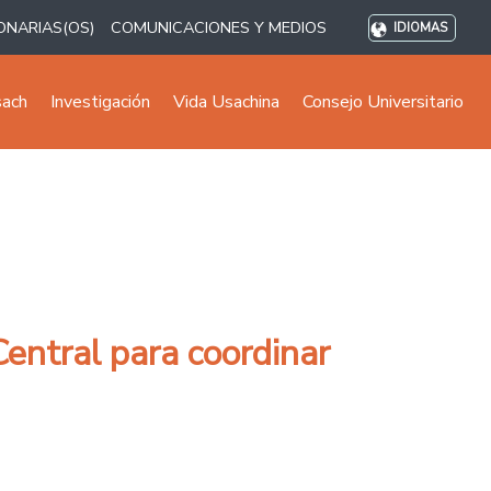
ONARIAS(OS)
COMUNICACIONES Y MEDIOS
IDIOMAS
sach
Investigación
Vida Usachina
Consejo Universitario
entral para coordinar