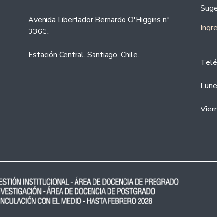
Suge
Avenida Libertador Bernardo O'Higgins nº
Ingr
3363.
Estación Central. Santiago. Chile.
Telé
Lune
Vier