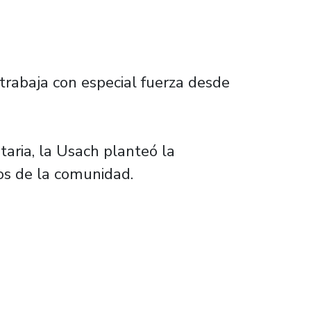
rabaja con especial fuerza desde
taria, la Usach planteó la
os de la comunidad.
para coordinar esfuerzos en pro de la seguri