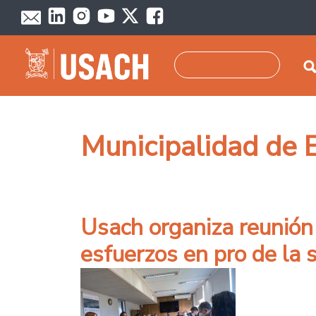
Pasar al contenido principal
Buscar
Municipalidad de E
Usach organiza reunión 
esfuerzos en pro de la 