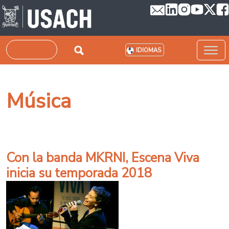
Pasar al contenido principal
Buscar
IDIOMAS
Música
Con la banda MKRNI, Escena Viva
inicia su temporada 2018