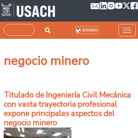
Pasar al contenido principal
Buscar
IDIOMAS
negocio minero
Titulado de Ingeniería Civil Mecánica
con vasta trayectoria profesional
expone principales aspectos del
negocio minero