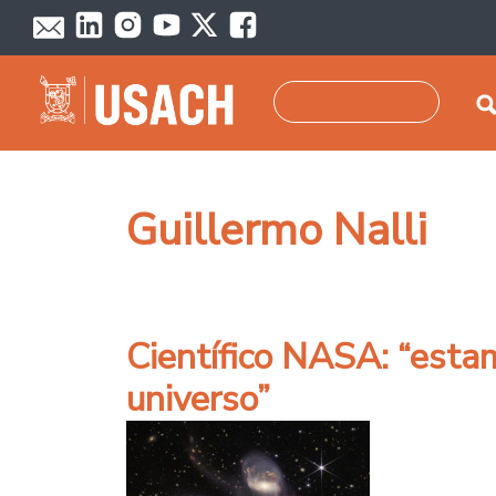
Pasar al contenido principal
Buscar
Guillermo Nalli
Científico NASA: “esta
universo”