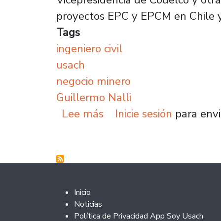
proyectos EPC y EPCM en Chile y
Tags
ingeniero civil
usach
negocio minero
Guillermo Nalli
sobre Titulado de Ingen
Lee más
Inicie sesión
para envi
Footer 2
Inicio
Noticias
Política de Privacidad App Soy Usach