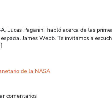
SA, Lucas Paganini, habló acerca de las prim
o espacial James Webb. Te invitamos a escuch
Í
lanetario de la NASA
“estamos viendo galaxias que se formaron a 
ar comentarios