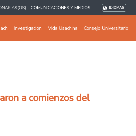
ONARIAS(OS)
COMUNICACIONES Y MEDIOS
IDIOMAS
sach
Investigación
Vida Usachina
Consejo Universitario
aron a comienzos del