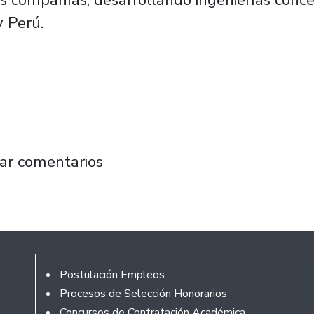
 Perú.
iería Civil Mecánica con vasta trayectoria pr
ar comentarios
Footer
Postulación Empleos
Procesos de Selección Honorarios
Concursos de Contratación Académica