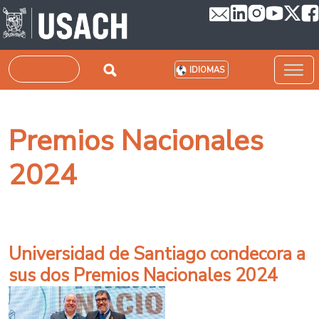
Pasar al contenido principal
Buscar
IDIOMAS
Premios Nacionales
2024
Universidad de Santiago condecora a
sus dos Premios Nacionales 2024