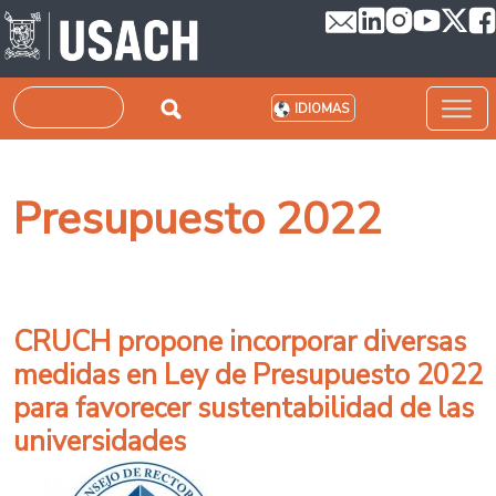
Pasar al contenido principal
Buscar
IDIOMAS
Presupuesto 2022
CRUCH propone incorporar diversas
medidas en Ley de Presupuesto 2022
para favorecer sustentabilidad de las
universidades