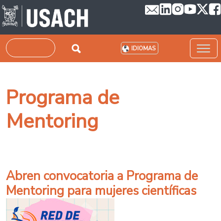
Pasar al contenido principal
Buscar
IDIOMAS
Programa de
Mentoring
Abren convocatoria a Programa de
Mentoring para mujeres científicas