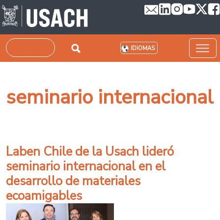
Pasar al contenido principal
Buscar
IDIOMAS
seminario internacional
Laben Chile de la Usach lideró
seminario internacional en el
desarrollo de materiales
ecoamigables