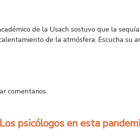
 académico de la Usach sostuvo que la sequía
calentamiento de la atmósfera. Escucha su an
inación atmosférica señala que la leña en la 
ar comentarios
Los psicólogos en esta pandem