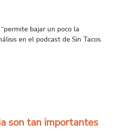
 “permite bajar un poco la
álisis en el podcast de Sin Tacos
ciudad de Santiago y el uso del auto son cau
ia son tan importantes