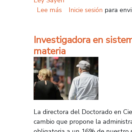
Ley Sayen
sobre Ministra de Justic
Lee más
Inicie sesión
para envi
Investigadora en sistem
materia
La directora del Doctorado en Ci
cambio que propone la administrac
obligatoria a un 16% de nuestro s