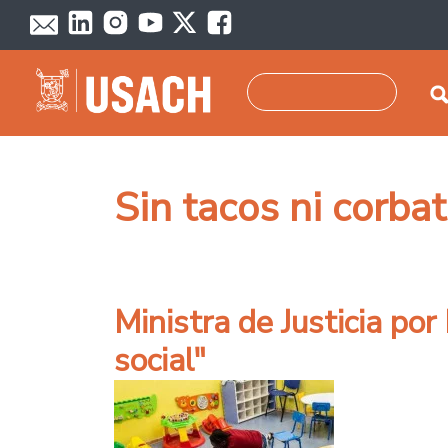
Pasar al contenido principal
Buscar
Sin tacos ni corba
Ministra de Justicia por
social"