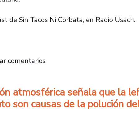
ast de Sin Tacos Ni Corbata, en Radio Usach.
sistema de pensiones explica cómo sería la r
ar comentarios
n atmosférica señala que la leñ
to son causas de la polución del