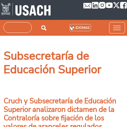
Pasar al contenido principal
Buscar
IDIOMAS
Subsecretaría de
Educación Superior
Cruch y Subsecretaría de Educación
Superior analizaron dictamen de la
Contraloría sobre fijación de los
valores de aranceles regulados