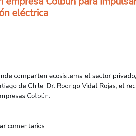
n empresa Colbún para impulsa
ón eléctrica
nde comparten ecosistema el sector privado, 
ntiago de Chile, Dr. Rodrigo Vidal Rojas, el 
 empresas Colbún.
do con empresa Colbún para impulsar una pla
ar comentarios