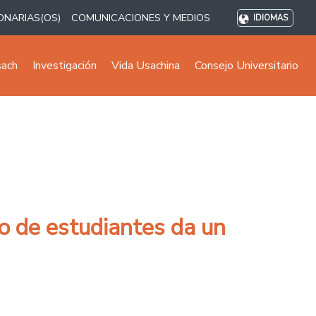
ONARIAS(OS)
COMUNICACIONES Y MEDIOS
IDIOMAS
sach
Investigación
Vida Usachina
Consejo Universitario
o de estudiantes da un