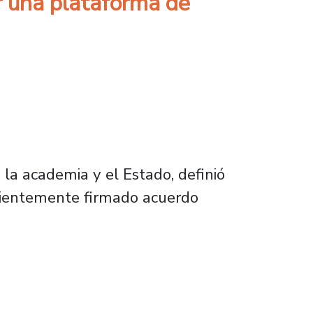
r una plataforma de
la academia y el Estado, definió
recientemente firmado acuerdo
taforma de asesoría sobre tarificación eléct