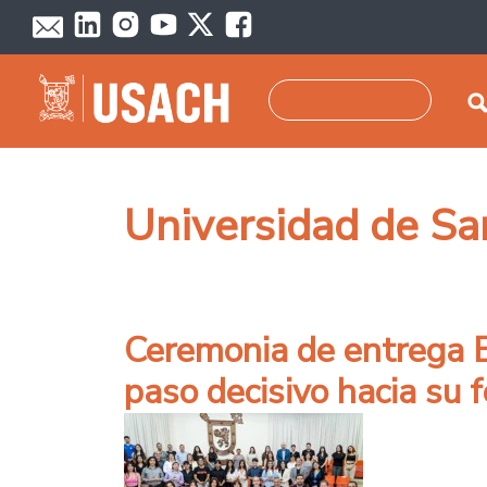
Pasar al contenido principal
Buscar
Universidad de Sa
Ceremonia de entrega B
paso decisivo hacia su 