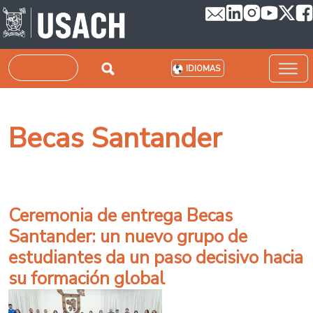
Pasar al contenido principal
Buscar
IDIOMAS
Becas Santander
Ceremonia de entrega Becas
Santander: un nuevo grupo de
estudiantes da un paso decisivo hacia
su formación global