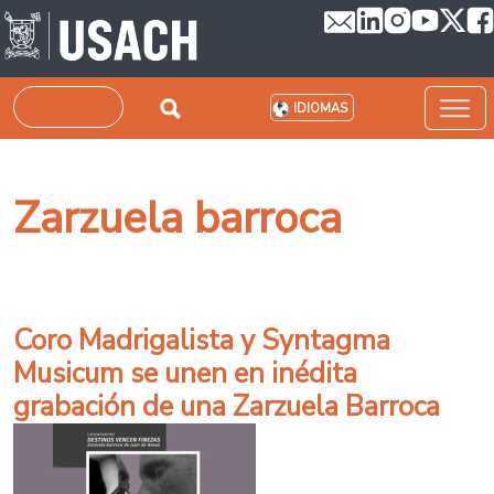
Pasar al contenido principal
Buscar
IDIOMAS
Zarzuela barroca
Coro Madrigalista y Syntagma
Musicum se unen en inédita
grabación de una Zarzuela Barroca