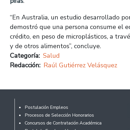
pifas
.
“En Australia, un estudio desarrollado p
demostró que una persona consume el eq
crédito, en peso de microplásticos, a tra
y de otros alimentos”, concluye.
Categoría
Salud
Redacción
Raúl Gutiérrez Velásquez
Footer
Postulación Empleos
Procesos de Selección Honorarios
Concursos de Contratación Académica