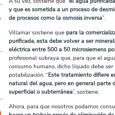
A su vez, sostiene que “
el agua purificada
y que es sometida a un proceso de desmine
de procesos como la osmosis inversa
”.
o
Villamar sostiene que
para la comerciali
purificada, esta debe volver a ser minera
eléctrica entre 500 a 50 microsiemens po
profesional subraya que, para que el agu
consumo humano, dicho líquido debe ser
potabilización. “
Este tratamiento difiere e
natural del agua, pero en general parte 
superficial o subterránea
”, sostiene.
Ahora, para que nosotros podamos consum
hacer un trabajo previo de eliminación de