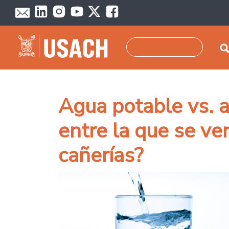
Pasar al contenido principal
Buscar
Agua potable vs. a
entre la que se ve
cañerías?