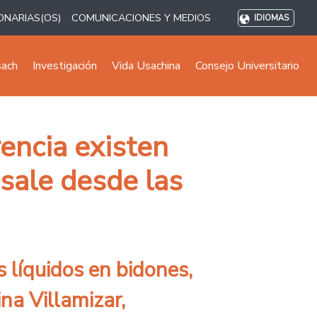
ONARIAS(OS)
COMUNICACIONES Y MEDIOS
IDIOMAS
sach
Investigación
Vida Usachina
Consejo Universitario
rencia existen
 sale desde las
s líquidos en bidones,
na Villamizar,