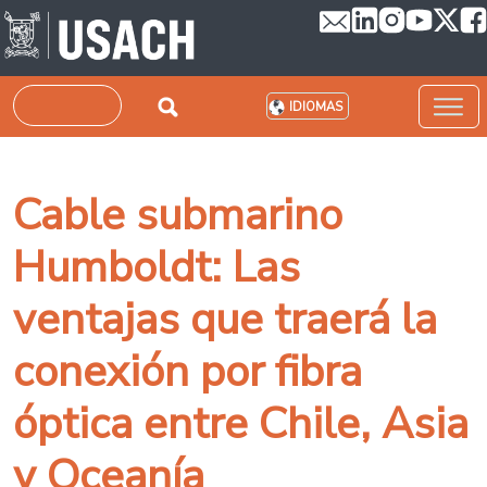
Pasar al contenido principal
Buscar
IDIOMAS
Cable submarino
Humboldt: Las
ventajas que traerá la
conexión por fibra
óptica entre Chile, Asia
y Oceanía