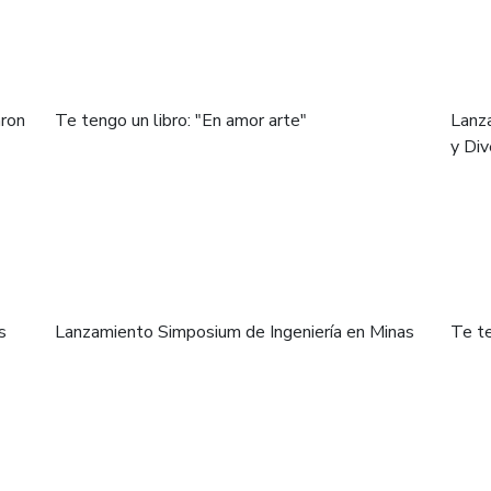
aron
Te tengo un libro: "En amor arte"
Lanza
y Div
s
Lanzamiento Simposium de Ingeniería en Minas
Te te