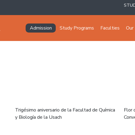
STU
Navegación principal
Admission
Study Programs
Faculties
Our 
Trigésimo aniversario de la Facultad de Química
Flor 
y Biología de la Usach
Conve