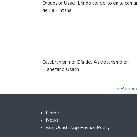
Orquesta Usach brindó concierto en la comu
de La Pintana
Celebran primer Día del Astroturismo en
Planetario Usach
Pagination
First pag
« Primer
Footer 2
Home
News
Soy Usach App Privacy Policy