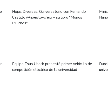
io
Hojas Diversas: Conversatorio con Fernando
Minis
Castillo @noestoycreici y su libro "Monos
Nano
Piluchos"
on
Equipo Esus Usach presentó primer vehículo de
Funci
competición eléctrico de la universidad
unive