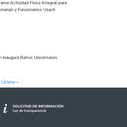
ama Actividad Física Integral para
onarias y Funcionarios Usach
h inaugura Baños Universales
t page
Last page
Último »