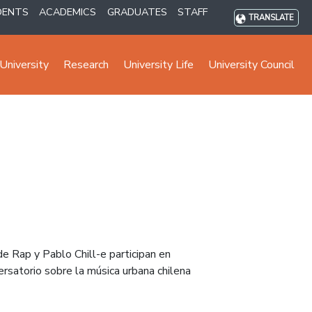
DENTS
ACADEMICS
GRADUATES
STAFF
TRANSLATE
University
Research
University Life
University Council
de Rap y Pablo Chill-e participan en
rsatorio sobre la música urbana chilena