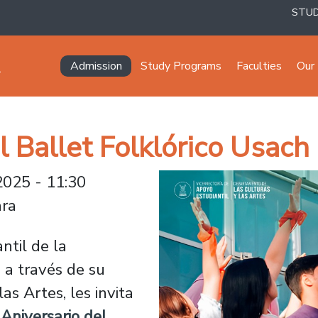
STU
Navegación principal
Admission
Study Programs
Faculties
Our 
l Ballet Folklórico Usach
2025 - 11:30
ara
ntil de la
 a través de su
s Artes, les invita
Aniversario del