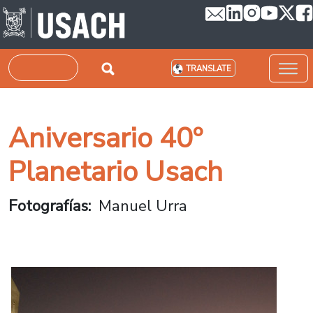
Skip to main content
Search
TRANSLATE
Aniversario 40º
Planetario Usach
Fotografías
Manuel Urra