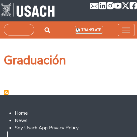
Skip to main content
Search
TRANSLATE
Graduación
Footer 2
Home
News
Soy Usach App Privacy Policy