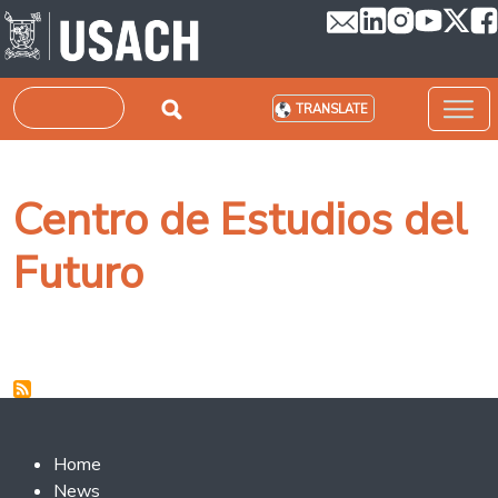
Skip to main content
Search
TRANSLATE
Centro de Estudios del
Futuro
Footer 2
Home
News