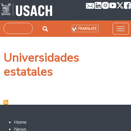
Skip to main content
Search
TRANSLATE
Universidades
estatales
Footer 2
Home
News