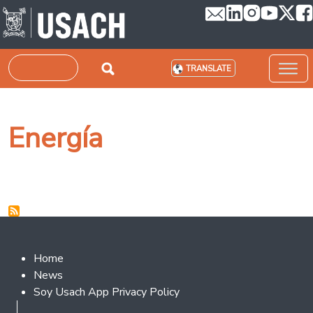
Skip to main content
Search
TRANSLATE
Energía
Footer 2
Home
News
Soy Usach App Privacy Policy