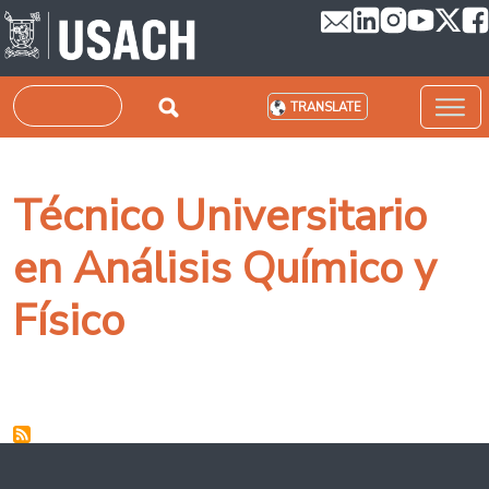
Skip to main content
Search
TRANSLATE
Técnico Universitario
en Análisis Químico y
Físico