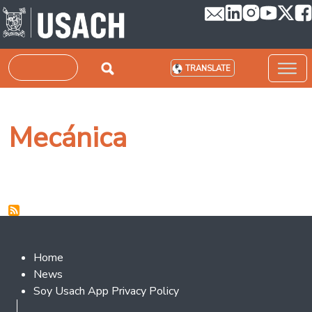
Skip to main content
Search
TRANSLATE
Mecánica
Footer 2
Home
News
Soy Usach App Privacy Policy