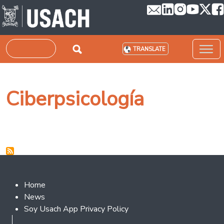
Skip to main content
Search
TRANSLATE
Ciberpsicología
Footer 2
Home
News
Soy Usach App Privacy Policy