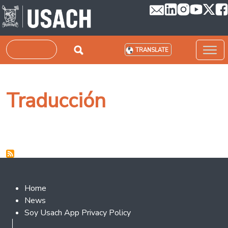
Skip to main content
Search
TRANSLATE
Traducción
Footer 2
Home
News
Soy Usach App Privacy Policy