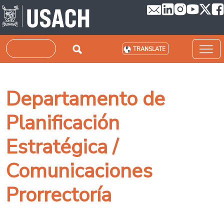
Skip to main content
Search
TRANSLATE
Departamento de
Planificación
Estratégica /
Comunicaciones
Prorrectoría