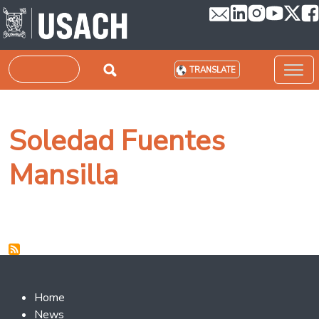
Skip to main content
Search
TRANSLATE
Soledad Fuentes
Mansilla
Footer 2
Home
News