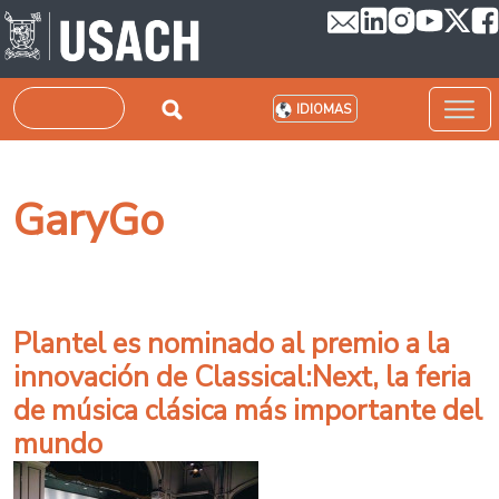
Pasar al contenido principal
Buscar
IDIOMAS
GaryGo
Plantel es nominado al premio a la
innovación de Classical:Next, la feria
de música clásica más importante del
mundo