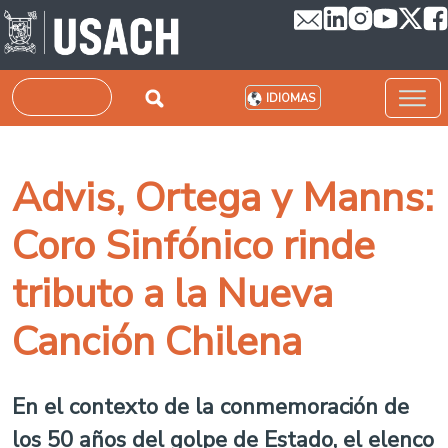
Pasar al contenido principal
Buscar
IDIOMAS
Advis, Ortega y Manns:
Coro Sinfónico rinde
tributo a la Nueva
Canción Chilena
En el contexto de la conmemoración de
los 50 años del golpe de Estado, el elenco