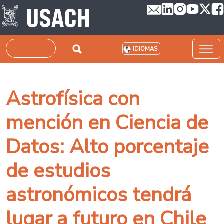
Pasar al contenido principal
Buscar
IDIOMAS
Astrofísica con
mención en Ciencia de
Datos: Alto porcentaje
de estudios
astronómicos tendrá
lugar a futuro en Chile