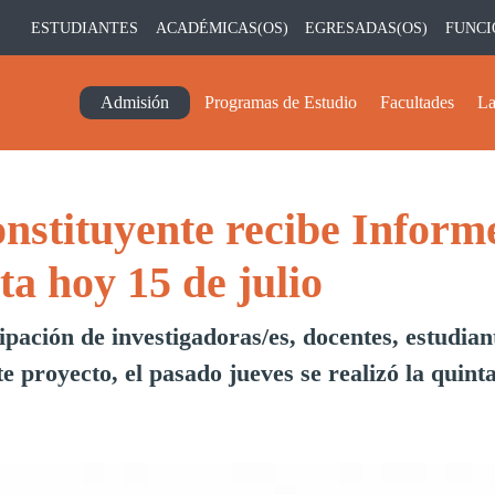
ESTUDIANTES
ACADÉMICAS(OS)
EGRESADAS(OS)
FUNCI
Navegación principal
Admisión
Programas de Estudio
Facultades
La
nstituyente recibe Inform
ta hoy 15 de julio
pación de investigadoras/es, docentes, estudiant
te proyecto, el pasado jueves se realizó la quint