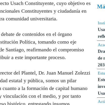
yecto Usach Constituyente, cuyo objetivo es
Más
ncionales Constituyentes y ciudadanía en
tra comunidad universitaria.
Inst
Usa
l debate de contenidos en el órgano
ref
stitución Política, tomando como eje
Aca
d de Santiago, reafirmando el compromiso
Dra
ibuir a este importante proceso.
de 
203
rector del Plantel, Dr. Juan Manuel Zolezzi
Estu
Est
ad estatal y pública, somos un pilar
inv
en cuanto a la formación de capital humano
Usa
y vinculación con el medio, y por tanto
Act
eso histórico, entregando insumos