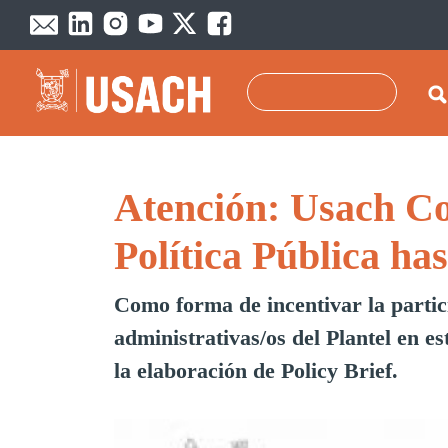
Pasar al contenido principal
Buscar
Atención: Usach Co
Política Pública has
Como forma de incentivar la partici
administrativas/os del Plantel en es
la elaboración de Policy Brief.