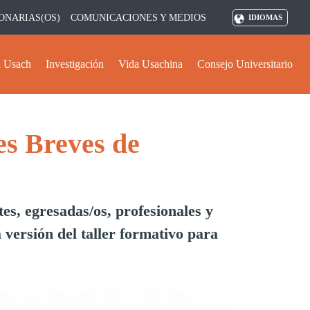
ONARIAS(OS)
COMUNICACIONES Y MEDIOS
IDIOMAS
 Usach
Investigación
Vida Usachina
Consejo Universitario
es Breves de
es, egresadas/os, profesionales y
a versión del taller formativo para