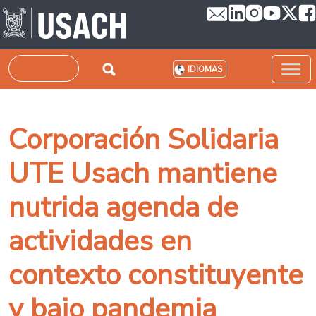
Pasar al contenido principal
Buscar
IDIOMAS
Corporación Solidaria
UTE Usach mantiene
nutrida agenda de
actividades en
contexto constituyente
y bajo pandemia