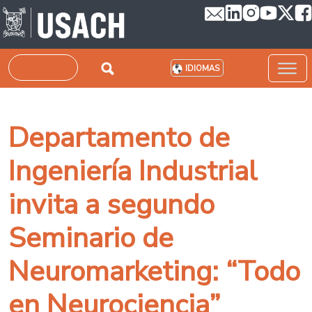
Pasar al contenido principal
Buscar
IDIOMAS
Departamento de
Ingeniería Industrial
invita a segundo
Seminario de
Neuromarketing: “Todo
en Neurociencia”