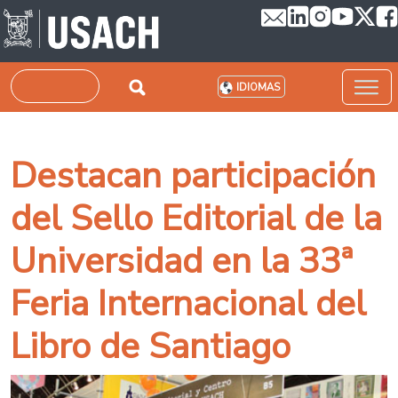
Pasar al contenido principal
Buscar
IDIOMAS
Destacan participación
del Sello Editorial de la
Universidad en la 33ª
Feria Internacional del
Libro de Santiago