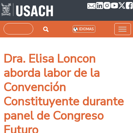
Pasar al contenido principal
Buscar
IDIOMAS
Dra. Elisa Loncon
aborda labor de la
Convención
Constituyente durante
panel de Congreso
Futuro