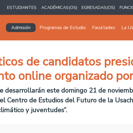
ESTUDIANTES
ACADÉMICAS(OS)
EGRESADAS(OS)
FUNCI
Navegación principal
Admisión
Programas de Estudio
Facultades
La U
icos de candidatos presi
to online organizado por
se desarrollarán este domingo 21 de noviemb
 el Centro de Estudios del Futuro de la Usach
climático y juventudes”.