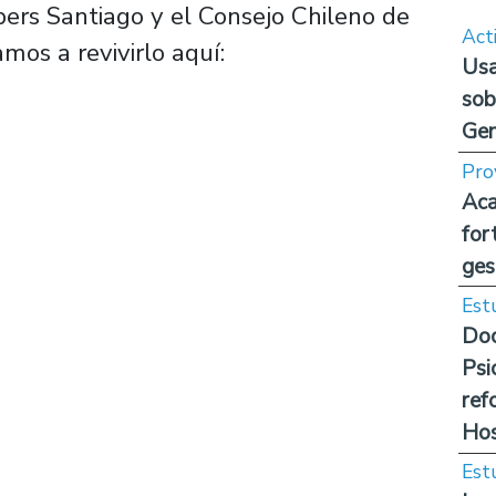
pers Santiago y el Consejo Chileno de
Act
amos a revivirlo aquí:
Usa
sob
Ge
Pro
Aca
for
ges
Est
Doc
Psi
ref
Hos
Est