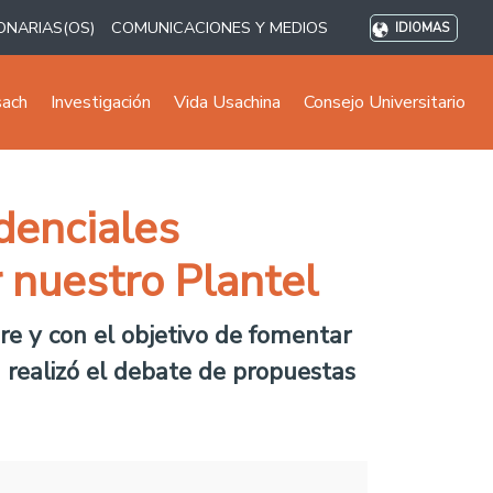
ONARIAS(OS)
COMUNICACIONES Y MEDIOS
IDIOMAS
sach
Investigación
Vida Usachina
Consejo Universitario
denciales
 nuestro Plantel
re y con el objetivo de fomentar
 realizó el debate de propuestas