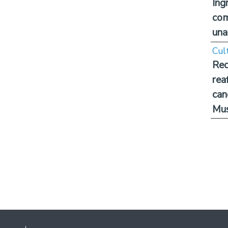
Ing
com
una
Cul
Rec
rea
can
Mus