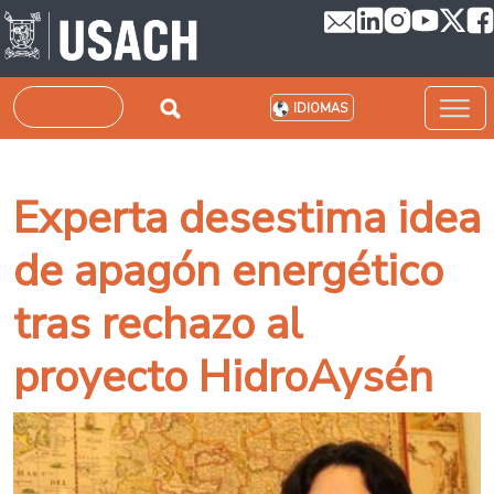
Pasar al contenido principal
Buscar
IDIOMAS
Experta desestima idea
de apagón energético
tras rechazo al
proyecto HidroAysén