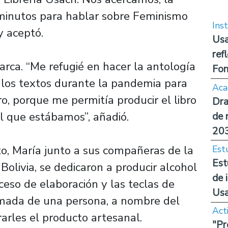
minutos para hablar sobre Feminismo
Inst
y aceptó.
Usa
ref
arca. “Me refugié en hacer la antología
Fon
ar los textos durante la pandemia para
Aca
 porque me permitía producir el libro
Dra
el que estábamos”, añadió.
de 
20
xto, María junto a sus compañeras de la
Est
Est
olivia, se dedicaron a producir alcohol
de 
ceso de elaboración y las teclas de
Us
amada de una persona, a nombre del
Act
arles el producto artesanal.
"Pr