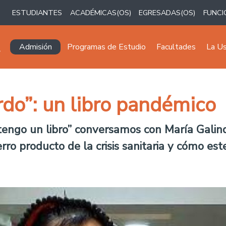
ESTUDIANTES
ACADÉMICAS(OS)
EGRESADAS(OS)
FUNCI
Navegación principal
Admisión
Programas de Estudio
Facultades
La U
do”: un libro pandémico
engo un libro” conversamos con María Galind
ierro producto de la crisis sanitaria y cómo e