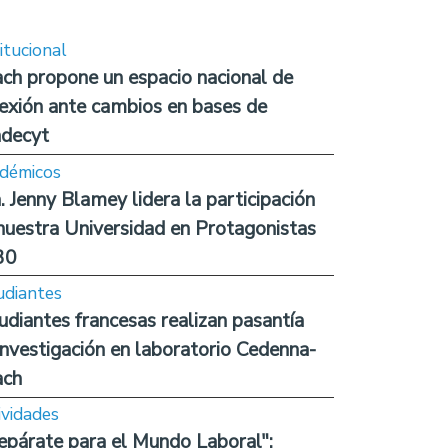
itucional
ch propone un espacio nacional de
lexión ante cambios en bases de
decyt
démicos
. Jenny Blamey lidera la participación
nuestra Universidad en Protagonistas
30
udiantes
udiantes francesas realizan pasantía
investigación en laboratorio Cedenna-
ach
ividades
epárate para el Mundo Laboral":