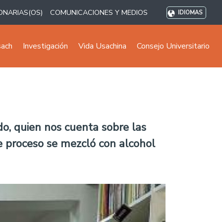
ONARIAS(OS)
COMUNICACIONES Y MEDIOS
IDIOMAS
sach
Investigación
Vida Usachina
Consejo Universitario
o, quien nos cuenta sobre las
ste proceso se mezcló con alcohol