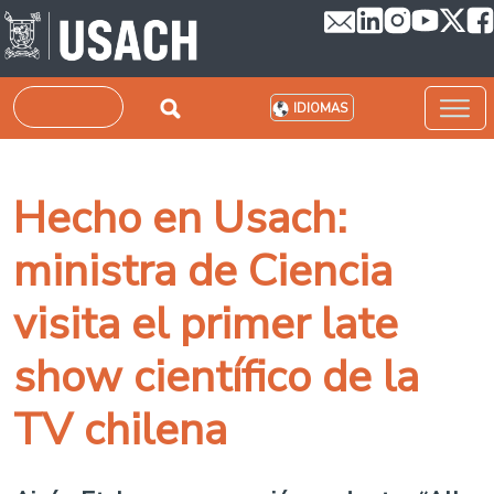
Pasar al contenido principal
Buscar
IDIOMAS
Hecho en Usach:
ministra de Ciencia
visita el primer late
show científico de la
TV chilena