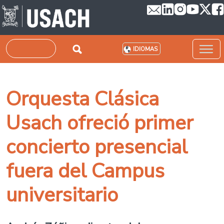
Pasar al contenido principal
Buscar
IDIOMAS
Orquesta Clásica
Usach ofreció primer
concierto presencial
fuera del Campus
universitario