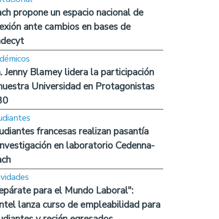
ch propone un espacio nacional de
lexión ante cambios en bases de
decyt
démicos
. Jenny Blamey lidera la participación
nuestra Universidad en Protagonistas
30
udiantes
udiantes francesas realizan pasantía
investigación en laboratorio Cedenna-
ach
ividades
epárate para el Mundo Laboral":
ntel lanza curso de empleabilidad para
udiantes y recién egresados