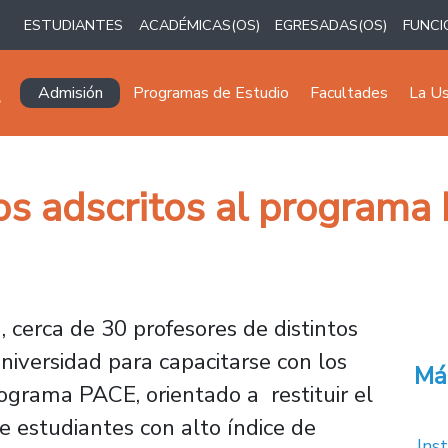
ESTUDIANTES
ACADÉMICAS(OS)
EGRESADAS(OS)
FUNCI
Navegación principal
Admisión
Programas de Estudio
Facultades
La U
os adscritos al programa
, cerca de 30 profesores de distintos
Universidad para capacitarse con los
Má
ograma PACE, orientado a restituir el
e estudiantes con alto índice de
Inst