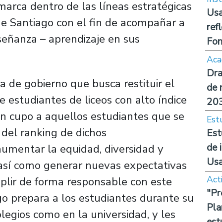
nmarca dentro de las líneas estratégicas
Usa
de Santiago con el fin de acompañar a
ref
señanza – aprendizaje en sus
Fon
Aca
Dra
a de gobierno que busca restituir el
de 
e estudiantes de liceos con alto índice
20
un cupo a aquellos estudiantes que se
Est
del ranking de dichos
Est
de 
aumentar la equidad, diversidad y
Us
, así como generar nuevas expectativas
Act
plir de forma responsable con este
"Pr
go prepara a los estudiantes durante su
Pla
egios como en la universidad, y les
est