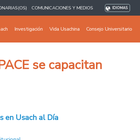
ONARIAS(OS)
COMUNICACIONES Y MEDIOS
IDIOMAS
sach
Investigación
Vida Usachina
Consejo Universitario
 PACE se capacitan
s en Usach al Día
itucional