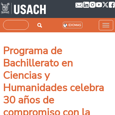
Pasar al contenido principal
Buscar
IDIOMAS
Programa de
Bachillerato en
Ciencias y
Humanidades celebra
30 años de
compromiso con la