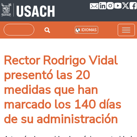
Pasar al contenido principal
Buscar
IDIOMAS
Rector Rodrigo Vidal
presentó las 20
medidas que han
marcado los 140 días
de su administración