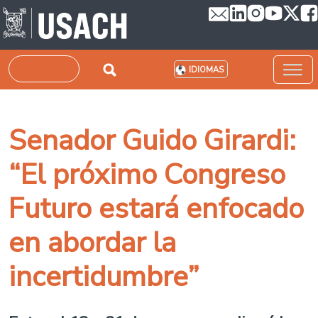
Pasar al contenido principal
Buscar
IDIOMAS
Senador Guido Girardi:
“El próximo Congreso
Futuro estará enfocado
en abordar la
incertidumbre”