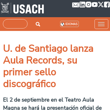
Pasar al contenido principal
Buscar
IDIOMAS
U. de Santiago lanza
Aula Records, su
primer sello
discográfico
El 2 de septiembre en el Teatro Aula
Magna se hará la presentación oficial de