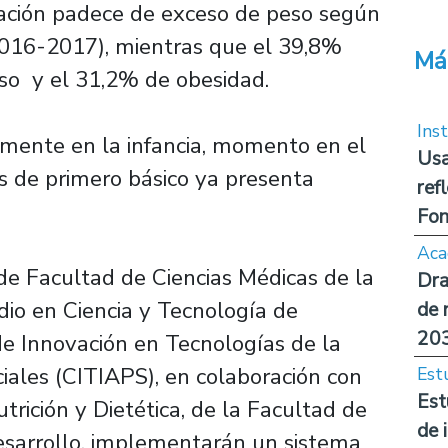
ación padece de exceso de peso según
2016-2017), mientras que el 39,8%
Má
so y el 31,2% de obesidad.
Inst
amente en la infancia, momento en el
Usa
s de primero básico ya presenta
ref
Fon
Aca
de Facultad de Ciencias Médicas de la
Dra
dio en Ciencia y Tecnología de
de 
20
e Innovación en Tecnologías de la
iales (CITIAPS), en colaboración con
Est
Est
trición y Dietética, de la Facultad de
de 
esarrollo, implementarán un sistema