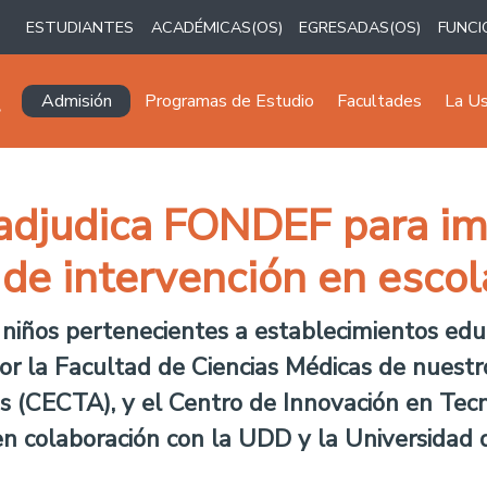
ESTUDIANTES
ACADÉMICAS(OS)
EGRESADAS(OS)
FUNCI
Navegación principal
Admisión
Programas de Estudio
Facultades
La U
 adjudica FONDEF para i
de intervención en escol
l niños pertenecientes a establecimientos ed
or la Facultad de Ciencias Médicas de nuestr
s (CECTA), y el Centro de Innovación en Tecn
 en colaboración con la UDD y la Universidad 