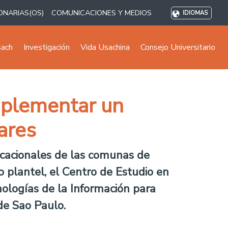
ONARIAS(OS)
COMUNICACIONES Y MEDIOS
IDIOMAS
sach
Investigación
Vida Usachina
Consejo Universitario
mplementar un
ares
ucacionales de las comunas de
o plantel, el Centro de Estudio en
ologías de la Información para
de Sao Paulo.