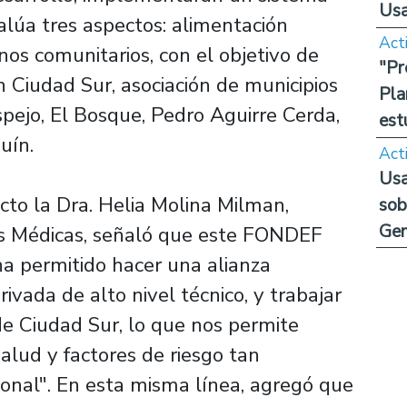
Us
alúa tres aspectos: alimentación
Act
rnos comunitarios, con el objetivo de
"Pr
n Ciudad Sur, asociación de municipios
Pla
ejo, El Bosque, Pedro Aguirre Cerda,
est
uín.
Act
Usa
cto la Dra. Helia Molina Milman,
sob
Ge
as Médicas, señaló que este FONDEF
a permitido hacer una alianza
ivada de alto nivel técnico, y trabajar
de Ciudad Sur, lo que nos permite
alud y factores de riesgo tan
onal". En esta misma línea, agregó que